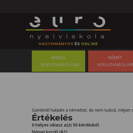
HAGYOMÁNYOS
ÉS
ONLINE
ANGOL
NÉMET
NYELVTANFOLYAM
NYELVTANFOLYA
Szeretnél haladni a némettel, de nem tudod, milyen sz
Értékelés
0 helyes válasz a(z) 50 kérdésből.
Német kezdő (A1)