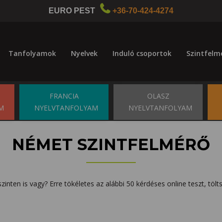
EURO PEST
+36-70-424-4274
Tanfolyamok
Nyelvek
Induló csoportok
Szintfelm
FRANCIA
OLASZ
M
NYELVTANFOLYAM
NYELVTANFOLYAM
NÉMET SZINTFELMÉRŐ
inten is vagy? Erre tökéletes az alábbi 50 kérdéses online teszt, tölts