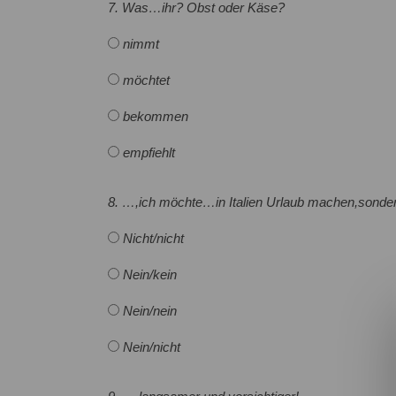
7. Was…ihr? Obst oder Käse?
nimmt
möchtet
bekommen
empfiehlt
8. …,ich möchte…in Italien Urlaub machen,sonder
Nicht/nicht
Nein/kein
Nein/nein
Nein/nicht