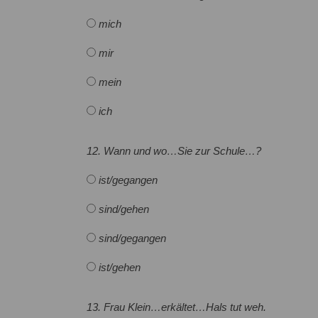
mich
mir
mein
ich
12. Wann und wo…Sie zur Schule…?
ist/gegangen
sind/gehen
sind/gegangen
ist/gehen
13. Frau Klein…erkältet…Hals tut weh.