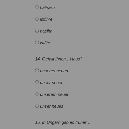
hat/sein
ist/ihre
hat/ihr
ist/ihr
14. Gefällt Ihnen…Haus?
unseres neuen
unser neuer
unserem neuen
unser neues
15. In Ungarn gab es früher…