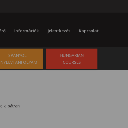
érő
Információk
Jelentkezés
Kapcsolat
SPANYOL
HUNGARIAN
NYELVTANFOLYAM
COURSES
d ki bátran!