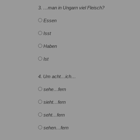
3. …man in Ungarn viel Fleisch?
Essen
Isst
Haben
Ist
4. Um acht…ich…
sehe…fern
sieht…fern
seht…fern
sehen…fern