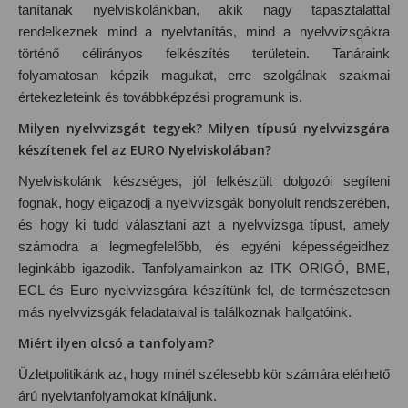
tanítanak nyelviskolánkban, akik nagy tapasztalattal
rendelkeznek mind a nyelvtanítás, mind a nyelvvizsgákra
történő célirányos felkészítés területein. Tanáraink
folyamatosan képzik magukat, erre szolgálnak szakmai
értekezleteink és továbbképzési programunk is.
Milyen nyelvvizsgát tegyek? Milyen típusú nyelvvizsgára
készítenek fel az EURO Nyelviskolában?
Nyelviskolánk készséges, jól felkészült dolgozói segíteni
fognak, hogy eligazodj a nyelvvizsgák bonyolult rendszerében,
és hogy ki tudd választani azt a nyelvvizsga típust, amely
számodra a legmegfelelőbb, és egyéni képességeidhez
leginkább igazodik. Tanfolyamainkon az ITK ORIGÓ, BME,
ECL és Euro nyelvvizsgára készítünk fel, de természetesen
más nyelvvizsgák feladataival is találkoznak hallgatóink.
Miért ilyen olcsó a tanfolyam?
Üzletpolitikánk az, hogy minél szélesebb kör számára elérhető
árú nyelvtanfolyamokat kínáljunk.