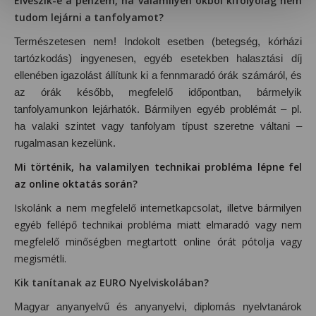
Elveszik-e a pénzem, ha valamilyen okból kifolyólag nem
tudom lejárni a tanfolyamot?
Természetesen nem! Indokolt esetben (betegség, kórházi
tartózkodás) ingyenesen, egyéb esetekben halasztási díj
ellenében igazolást állítunk ki a fennmaradó órák számáról, és
az órák később, megfelelő időpontban, bármelyik
tanfolyamunkon lejárhatók. Bármilyen egyéb problémát – pl.
ha valaki szintet vagy tanfolyam típust szeretne váltani –
rugalmasan kezelünk.
Mi történik, ha valamilyen technikai probléma lépne fel
az online oktatás során?
Iskolánk a nem megfelelő internetkapcsolat, illetve bármilyen
egyéb fellépő technikai probléma miatt elmaradó vagy nem
megfelelő minőségben megtartott online órát pótolja vagy
megismétli.
Kik tanítanak az EURO Nyelviskolában?
Magyar anyanyelvű és anyanyelvi, diplomás nyelvtanárok