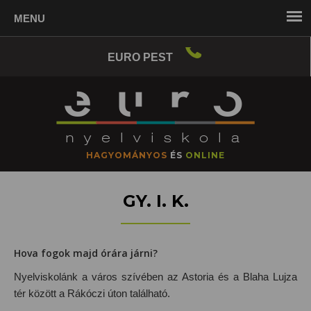
+36-
EURO PEST
70-
424-
4274
HAGYOMÁNYOS
ÉS
ONLINE
GY. I. K.
Hova fogok majd órára járni?
Nyelviskolánk a város szívében az Astoria és a Blaha Lujza
tér között a Rákóczi úton található.