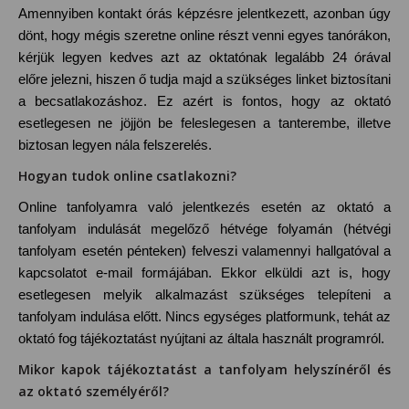
Amennyiben kontakt órás képzésre jelentkezett, azonban úgy
dönt, hogy mégis szeretne online részt venni egyes tanórákon,
kérjük legyen kedves azt az oktatónak legalább 24 órával
előre jelezni, hiszen ő tudja majd a szükséges linket biztosítani
a becsatlakozáshoz. Ez azért is fontos, hogy az oktató
esetlegesen
ne jöjjön be feleslegesen a tanterembe, illetve
biztosan legyen nála felszerelés.
Hogyan tudok online csatlakozni?
Online tanfolyamra való jelentkezés esetén az oktató a
tanfolyam indulását megelőző hétvége folyamán (hétvégi
tanfolyam esetén pénteken) felveszi valamennyi hallgatóval a
kapcsolatot e-mail formájában. Ekkor elküldi azt is, hogy
esetlegesen melyik alkalmazást szükséges telepíteni a
tanfolyam indulása előtt. Nincs egységes platformunk, tehát az
oktató fog tájékoztatást nyújtani az általa használt programról.
Mikor kapok tájékoztatást a tanfolyam helyszínéről és
az oktató személyéről?