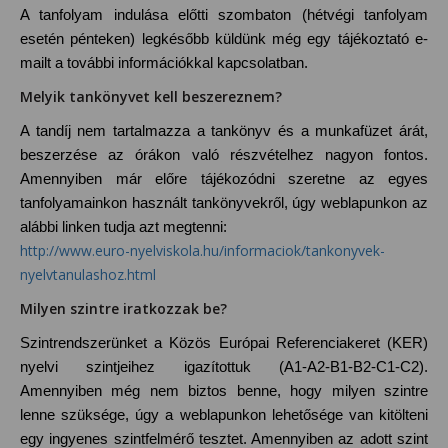
A tanfolyam indulása előtti szombaton (hétvégi tanfolyam
esetén pénteken) legkésőbb küldünk még egy tájékoztató e-
mailt a további információkkal kapcsolatban.
Melyik tankönyvet kell beszereznem?
A tandíj nem tartalmazza a tankönyv és a munkafüzet árát,
beszerzése az órákon való részvételhez nagyon fontos.
Amennyiben már előre tájékozódni szeretne az egyes
tanfolyamainkon használt tankönyvekről, úgy weblapunkon az
alábbi linken tudja azt megtenni:
http://www.euro-nyelviskola.hu/informaciok/tankonyvek-
nyelvtanulashoz.html
Milyen szintre iratkozzak be?
Szintrendszerünket a Közös Európai Referenciakeret (KER)
nyelvi szintjeihez igazítottuk (A1-A2-B1-B2-C1-C2).
Amennyiben még nem biztos benne, hogy milyen szintre
lenne szüksége, úgy a weblapunkon lehetősége van kitölteni
egy ingyenes szintfelmérő tesztet. Amennyiben az adott szint