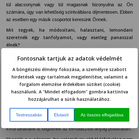
túl alacsonynak vagy túl magasnak bizonyulna az Ön
számára, úgy van lehetőség szintváltásra díjmentesen. Ebben
az esetben egy másik csoportot keresünk Önnek.
Mit tegyek, ha módosítani, halasztani, lemondani
szeretnék egy tanfolyamot, vagy esetleg panasszal
élnék?
Amennyiben bármilyen hivatalos változtatást szeretne tenni
Fontosnak tartjuk az adatok védelmét
szerződésében vagy panaszt szeretne tenni, kérjük minden
A böngészési élmény fokozása, a személyre szabott
esetben legyen kedves azt írásban jelezni az alábbi e-mail
hirdetések vagy tartalmak megjelenítése, valamint a
címen:
euro-nyelviskola@euro-nyelviskola.hu
Iskolánk
forgalom elemzése érdekében sütiket (cookie)
legkésőbb
5 munkanapon
belül válaszol.
használunk. A "Mindet elfogadom" gombra kattintva
Mi történik akkor, ha nem tudok bemenni valamelyik
hozzájárulhat a sütik használatához.
órára?
A hiányzás egyéni felelősség. Amennyiben megoldható, online
Testreszabás
Elutasít
Az összes elfogadása
is van lehetőség becsatlakozni az egyes tanórákba. Ezen
kívül tanáraink is segítenek az elmulasztott anyag pótlásában.