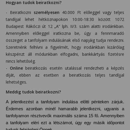
Hogyan tudok beiratkozni?
- Beiratkozni
személyesen
40.000 Ft előleggel vagy teljes
tandíjjal lehet hétköznapokon 10:00-18:30 között 1072
Budapest Rákóczi út 12 „A” lph. II/3. szám alatti irodánkban.
Amennyiben előleggel iratkozna be, úgy a fennmaradó
összeget a tanfolyam indulásának első napjáig tudja rendezni.
Szeretnénk felhívni a figyelmét, hogy irodánkban kizárólag
készpénzt áll módunkban elfogadni, bankkártyás fizetésre
nincs lehetőség.
-
Online
beiratkozás esetén utalással rendezheti a képzés
díját, ebben az esetben a beiratkozás teljes tandíjjal
lehetséges.
Meddig tudok beiratkozni?
A jelentkezést a tanfolyam indulása előtti pénteken zárjuk.
Érdemes azonban minél hamarabb jelentkezni, ugyanis a
tanfolyamon résztvevők maximális száma 15 fő. Amennyiben
a tanfolyam eléri ezt a létszámot, úgy egy másik időpontot
tudunk felajánlani Önnek.